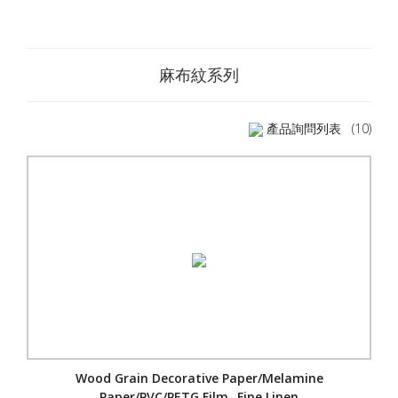
麻布紋系列
產品詢問列表
(10)
Wood Grain Decorative Paper/Melamine
Paper/PVC/PETG Film- Fine Linen