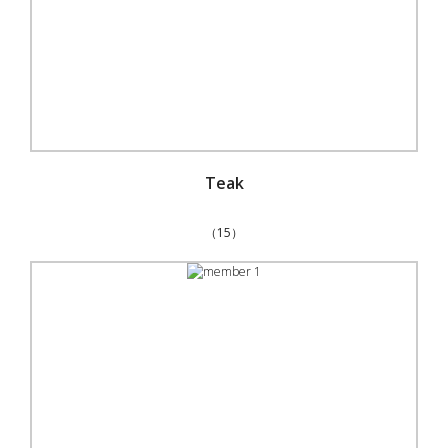
Teak
（15）