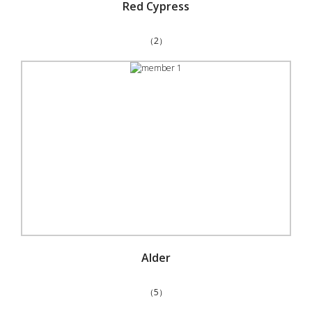
Red Cypress
（2）
Alder
（5）