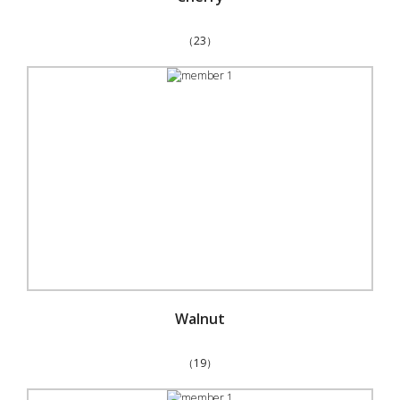
（23）
Walnut
（19）