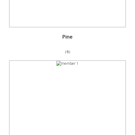
Pine
（6）