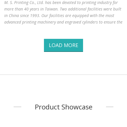
M. S. Printing Co., Ltd. has been devoted to printing industry for
more than 40 years in Taiwan. Two additional facilities were built
in China since 1993. Our facilities are equipped with the most
advanced printing machinery and engraved cylinders to ensure the
best printing quality.We specialize in full range of wood grain
printing on Paper, PVC, PVC transfer film/Negative ion decorative
PVC film, Melamine, PETG and other environmental friendly
LOAD MORE
materials. We keep introducing new patterns and colors into the
market and custom-made colors are welcomed.Our products are
suitable for different kin
...
Product Showcase