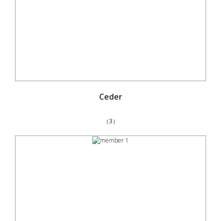
Ceder
（3）