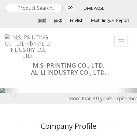
HOMEPAGE
GO
繁體
简体
English
Multi-lingual Report
Toggle
navigati
M.S. PRINTING CO., LTD.
AL-LI INDUSTRY CO., LTD.
More than 40 years experience in 
Company Profile