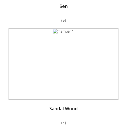
Sen
（8）
Sandal Wood
（4）