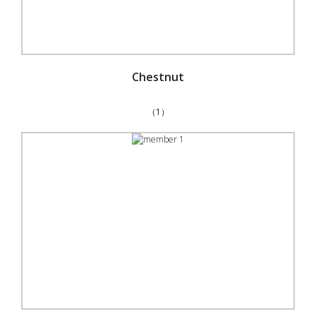
Chestnut
（1）