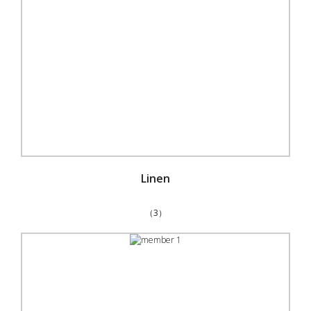
Linen
（3）