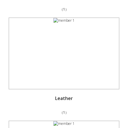
（1）
Leather
（1）