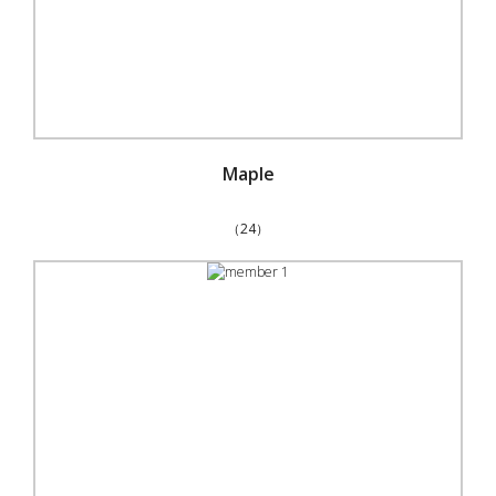
Maple
（24）