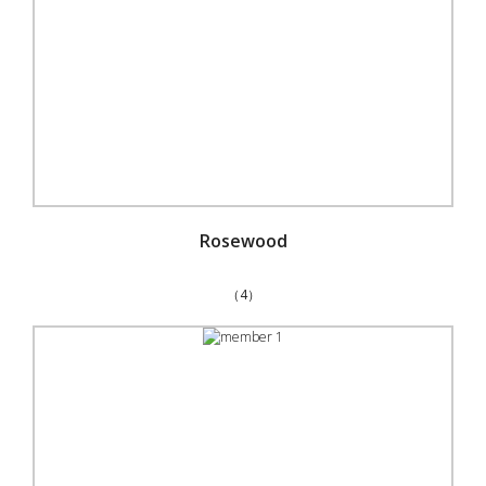
Rosewood
（4）