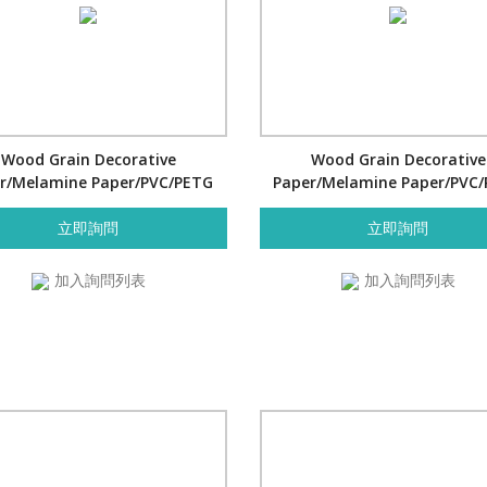
Wood Grain Decorative
Wood Grain Decorative
r/Melamine Paper/PVC/PETG
Paper/Melamine Paper/PVC
Film- Cherry
Film- Cherry
立即詢問
立即詢問
加入詢問列表
加入詢問列表