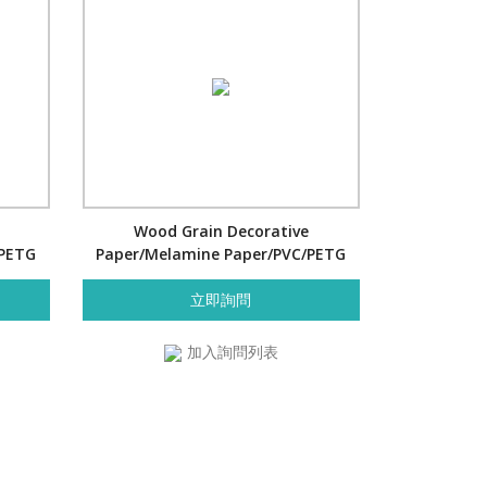
Wood Grain Decorative
/PETG
Paper/Melamine Paper/PVC/PETG
Film- Cherry
立即詢問
加入詢問列表