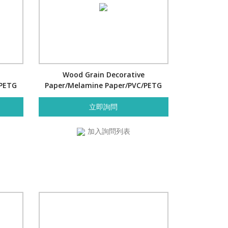
Wood Grain Decorative
/PETG
Paper/Melamine Paper/PVC/PETG
Film- Cherry
立即詢問
加入詢問列表