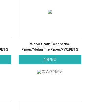
Wood Grain Decorative
/PETG
Paper/Melamine Paper/PVC/PETG
Film- Cherry
立即詢問
加入詢問列表