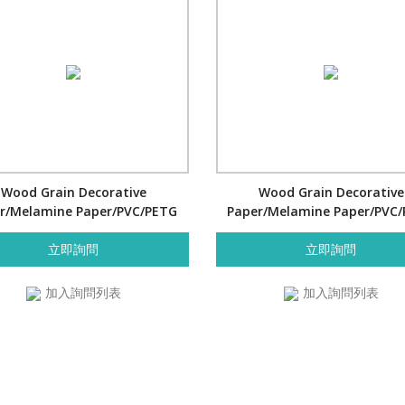
Wood Grain Decorative
Wood Grain Decorative
r/Melamine Paper/PVC/PETG
Paper/Melamine Paper/PVC
Film- Cherry
Film- Cherry
立即詢問
立即詢問
加入詢問列表
加入詢問列表