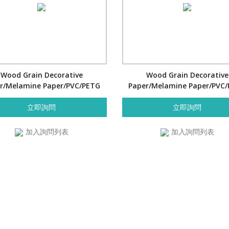
Wood Grain Decorative
Wood Grain Decorative
r/Melamine Paper/PVC/PETG
Paper/Melamine Paper/PVC
Film- Red Cypress
Film- Red Cypress
立即詢問
立即詢問
加入詢問列表
加入詢問列表