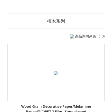
檀木系列
產品詢問列表
(10)
Wood Grain Decorative Paper/Melamine
Paper/PVC/PETG Film- Sandalwood