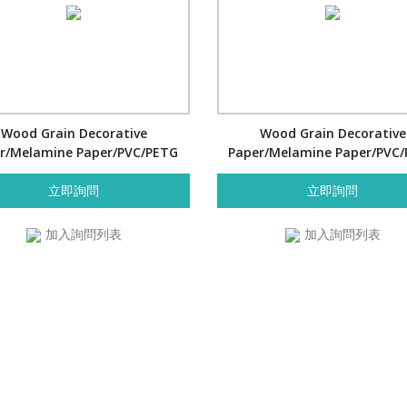
Wood Grain Decorative
Wood Grain Decorative
r/Melamine Paper/PVC/PETG
Paper/Melamine Paper/PVC
Film- Oak Block
Film- Sen Block
立即詢問
立即詢問
加入詢問列表
加入詢問列表