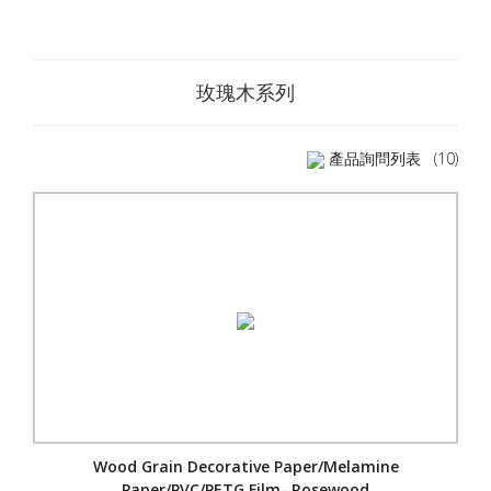
玫瑰木系列
產品詢問列表
(10)
Wood Grain Decorative Paper/Melamine
Paper/PVC/PETG Film- Rosewood