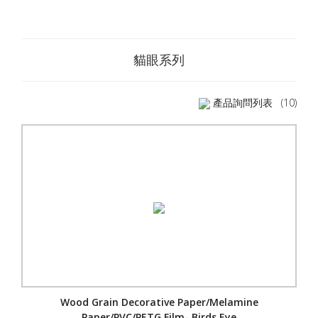
貓眼系列
產品詢問列表
(10)
Wood Grain Decorative Paper/Melamine
Paper/PVC/PETG Film- Birds Eye