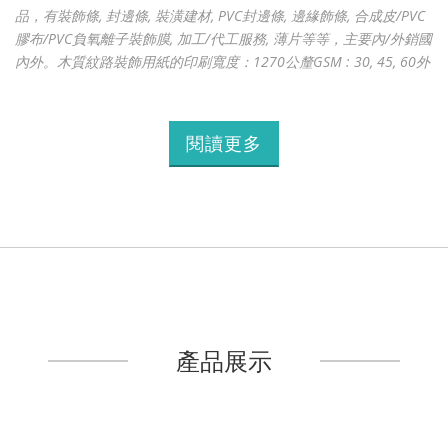
品，有裝飾條, 封邊條, 裝潢建材, PVC封邊條, 邊緣飾條, 合成皮/PVC
膠布/PVC負氧離子裝飾膜, 加工/代工服務, 薄片等等，主要內/外銷國
內外。木質紋路裝飾用紙的印刷寬度：1270公釐GSM : 30, 45, 60外
層：氨基、硝化纖維、聚氨酯、高光澤聚氨酯、特徵顯著的聚氨酯
用途：平坦木板的表面、包材。環保材質。木質紋路聚氯乙烯薄層
的印刷寬度：1250公釐薄層的最大寬度：1500公釐厚度：0.08公
閱讀更多
釐、0.14公釐、0.3公釐、0.35公釐、0.4公釐、0.43公釐用途：平坦
木板的表面、包材、壓膜亦有抗刮痕的保護膜木質
...
產品展示